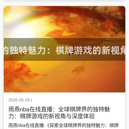
2026-05-18 |
雨燕nba在线直播：全球棋牌界的独特魅
力：棋牌游戏的新视角与深度体验
雨燕nba在线直播:《探索全球棋牌界的独特魅力：棋牌