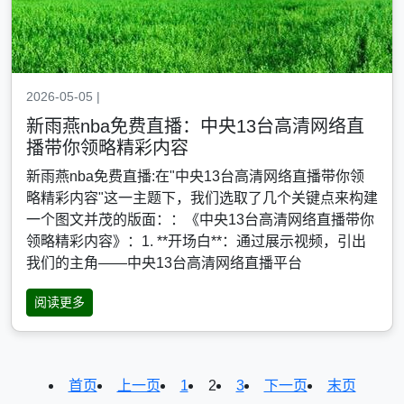
2026-05-05 |
新雨燕nba免费直播：中央13台高清网络直
播带你领略精彩内容
新雨燕nba免费直播:在"中央13台高清网络直播带你领
略精彩内容"这一主题下，我们选取了几个关键点来构建
一个图文并茂的版面：：《中央13台高清网络直播带你
领略精彩内容》：1. **开场白**：通过展示视频，引出
我们的主角——中央13台高清网络直播平台
阅读更多
首页
上一页
1
2
3
下一页
末页